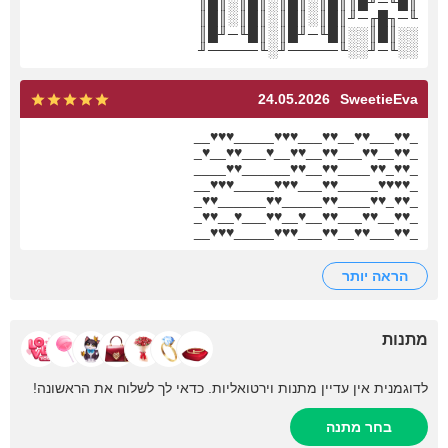
║█╙─╜█║║█║░║█║░║█║░║█║
╙─╖█╓─╜║█║░║█║░║█║░║█║
░░║█║░░║█╙─╜█║░║█╙─╜█║
░░╙─╜░░╙─────╜░╙─────╜
24.05.2026
SweetieEva
_♥♥___♥♥__♥♥___♥♥♥_____♥♥♥__
_♥♥__♥♥___♥♥__♥♥__♥___♥♥__♥_
_♥♥_♥♥____♥♥__♥♥______♥♥____
_♥♥♥♥_____♥♥___♥♥♥_____♥♥♥__
_♥♥_♥♥____♥♥_____♥♥______♥♥_
_♥♥__♥♥___♥♥__♥__♥♥___♥__♥♥_
_♥♥___♥♥__♥♥___♥♥♥_____♥♥♥__
הראה יותר
מתנות
לדוגמנית אין עדיין מתנות וירטואליות. כדאי לך לשלוח את הראשונה!
בחר מתנה