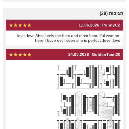
תגובות (29)
11.06.2026
PonnyCZ
:love :love Absolutely the best and most beautiful woman
here I have ever seen she is perfect :love :love
24.05.2026
GoldenTeen20
╓─╖╓──╖╓─╖╓────╖╓────╖
║█║║█╓╜║█║║█╓──╜║█╓──╜
║█╙╜╓╜░║█║║█╙──╖║█╙──╖
║█╓╖╙╖░║█║╙──╖█║╙──╖█║
║█║║█╙╖║█║╓──╜█║╓──╜█║
╙─╜╙──╜╙─╜╙────╜╙────╜
╓────╖░╓─────╖░╓────╖
║█╓──╜░║█╓─╖█║░║█╓╖█║
║█╙─╖░░║█║░║█║░║█╙╜╓╜
║█╓─╜░░║█║░║█║░║█╓╖╙╖
║█║░░░░║█╙─╜█║░║█║║█╙╖
╙─╜░░░░╙─────╜░╙─╜╙──╜
╓─╖░╓─╖╓─────╖░╓─╖░╓─╖
║█║░║█║║█╓─╖█║░║█║░║█║