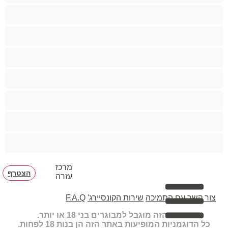
צעצועים
קטנטונת
שחרחורת
שיעבוד
שפריץ
שרירים
תחת גדול
מרכז
הצטרף
עזרה
צור קשר עם התמיכה
שירות הקונסיירג'
F.A.Q
האתר הזה מוגבל למבוגרים בני 18 או יותר.
כל הדוגמניות המופיעות באתר הזה הן בנות 18 לפחות.