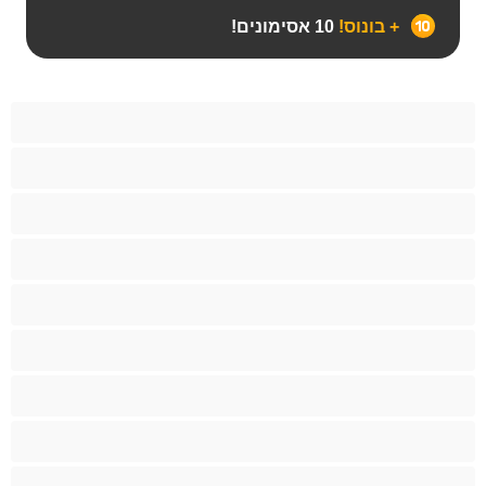
+ בונוס!
10 אסימונים!
BBW
אבוני
אנאלי
אסיתי
בהריון
בייב
בלונדינית
בנות לבנות
בנות ממכללה