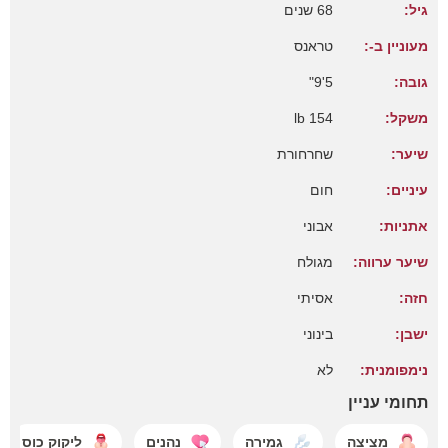
גיל:
68 שנים
מעוניין ב-:
טראנס
גובה:
5'9"
משקל:
154 lb
שיער:
שחרחורת
עיניים:
חום
אתניות:
אבוני
שיער ערווה:
מגולח
חזה:
אסיתי
ישבן:
בינוני
נימפומנית:
לא
תחומי עניין
מציצה
גמירה
נהנים
ליקוק כוס